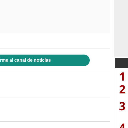
rme al canal de noticias
1
2
3
4