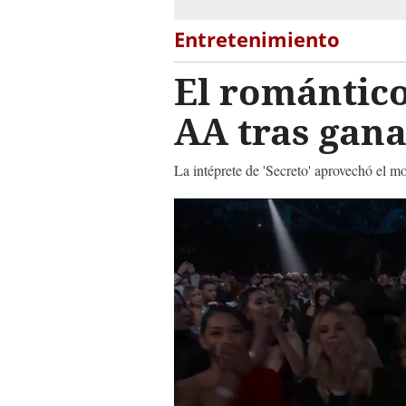
Entretenimiento
El romántico
AA tras gana
La intéprete de 'Secreto' aprovechó el 
0
seconds
of
1
minute,
10
seconds
Volume
90%