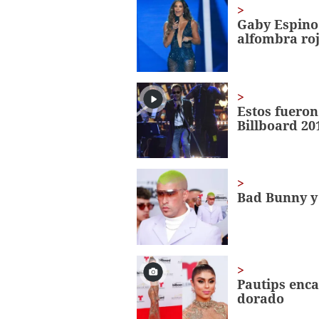
25
seconds
Volume
Gaby Espino 
0%
alfombra ro
Estos fueron
Billboard 20
Bad Bunny y 
Pautips enca
dorado