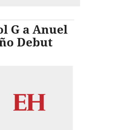
ol G a Anuel
Año Debut