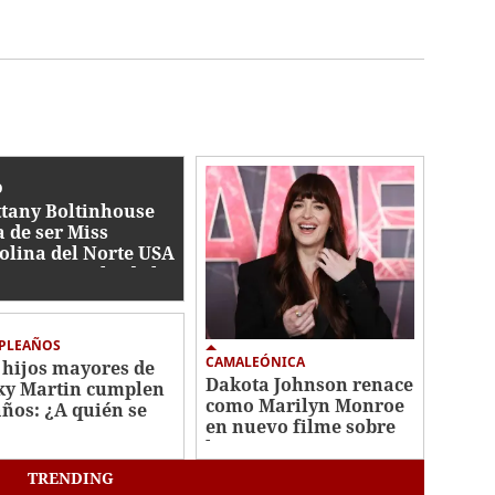
O
ttany Boltinhouse
a de ser Miss
olina del Norte USA
6: esto se sabe de la
titución
PLEAÑOS
CAMALEÓNICA
 hijos mayores de
Dakota Johnson renace
ky Martin cumplen
como Marilyn Monroe
años: ¿A quién se
en nuevo filme sobre
ecen?
la actriz
TRENDING