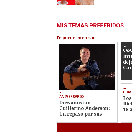
MIS TEMAS PREFERIDOS
Te puede interesar:
CAS
Bri
dej
Car
202
des
CUM
ANIVERSARIO
Los
Diez años sin
Ric
Guillermo Anderson:
18 
Un repaso por sus
par
mejores canciones