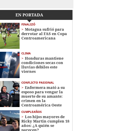
EN PORTADA
FINALIZÓ
Motagua sufrió para
derrotar al FAS en Copa
Centroamericana
CLIMA
Honduras mantiene
condiciones secas con
lluvias débiles este
viernes
CONFLICTO PASIONAL
Enfermera mató a su
esposo para vengar la
muerte de su amante:
crimen en la
Centroamérica Oeste
CUMPLEAÑOS
Los hijos mayores de
Ricky Martin cumplen 18
años: ¿A quién se
parecen?