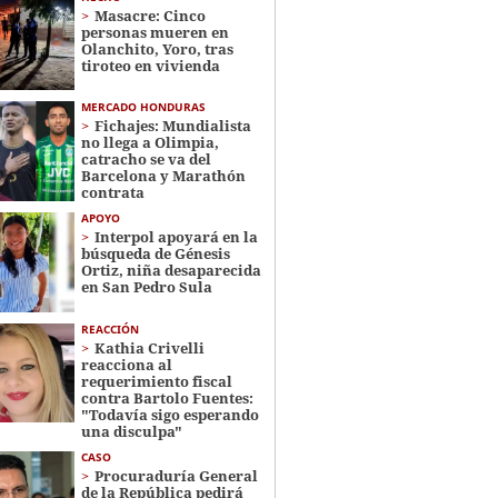
Masacre: Cinco
personas mueren en
Olanchito, Yoro, tras
tiroteo en vivienda
MERCADO HONDURAS
Fichajes: Mundialista
no llega a Olimpia,
catracho se va del
Barcelona y Marathón
contrata
APOYO
Interpol apoyará en la
búsqueda de Génesis
Ortiz, niña desaparecida
en San Pedro Sula
REACCIÓN
Kathia Crivelli
reacciona al
requerimiento fiscal
contra Bartolo Fuentes:
"Todavía sigo esperando
una disculpa"
CASO
Procuraduría General
de la República pedirá