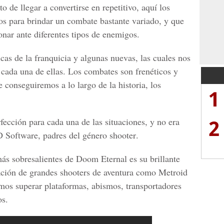
de llegar a convertirse en repetitivo, aquí los
dos para brindar
un combate bastante variado, y que
onar ante diferentes tipos de enemigos.
icas de la franquicia y algunas nuevas, las cuales nos
 cada una de ellas. Los combates son frenéticos y
e conseguiremos a lo largo de la historia, los
1
2
rfección para cada una de las situaciones, y no era
D Software, padres del género shooter
.
 más sobresalientes de Doom Eternal
es su brillante
iración de grandes shooters de aventura como Metroid
mos superar plataformas, abismos, transportadores
os.