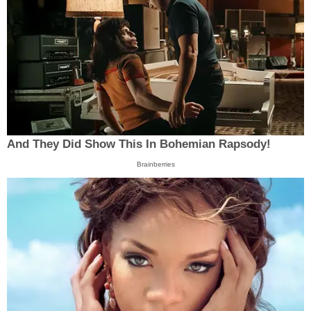
And They Did Show This In Bohemian Rapsody!
Brainberries