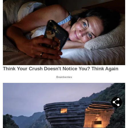
Think Your Crush Doesn't Notice You? Think Again
Brainberries