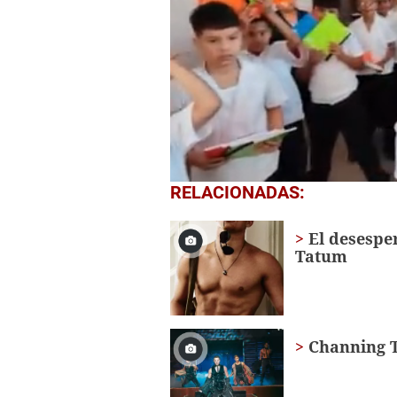
0
RELACIONADAS:
seconds
of
1
El desespe
minute,
Tatum
56
seconds
Volume
0%
Channing T