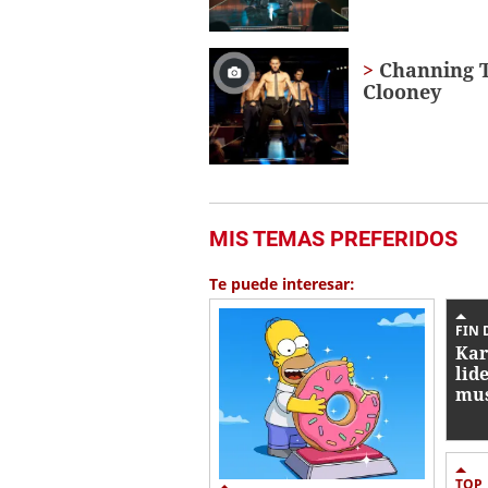
Channing T
Clooney
MIS TEMAS PREFERIDOS
Te puede interesar:
FIN 
Kar
lid
mus
se
TOP