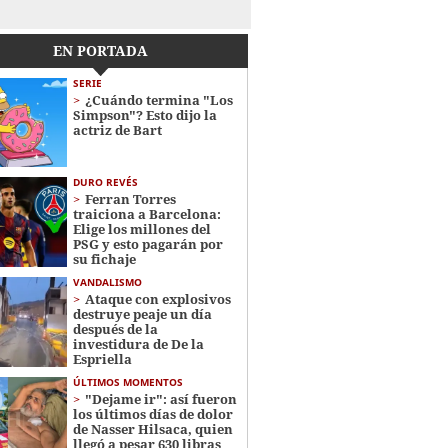
EN PORTADA
SERIE
¿Cuándo termina "Los
Simpson"? Esto dijo la
actriz de Bart
DURO REVÉS
Ferran Torres
traiciona a Barcelona:
Elige los millones del
PSG y esto pagarán por
su fichaje
VANDALISMO
Ataque con explosivos
destruye peaje un día
después de la
investidura de De la
Espriella
ÚLTIMOS MOMENTOS
"Dejame ir": así fueron
los últimos días de dolor
de Nasser Hilsaca, quien
llegó a pesar 630 libras