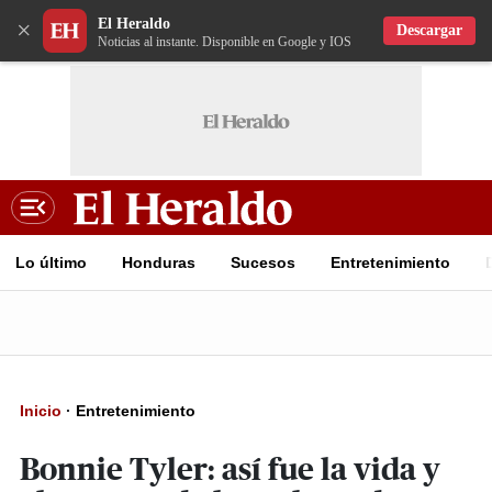
El Heraldo
×
Descargar
Noticias al instante. Disponible en Google y IOS
Lo último
Honduras
Sucesos
Entretenimiento
Inicio
·
Entretenimiento
Bonnie Tyler: así fue la vida y