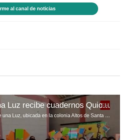
rme al canal de noticias
Escuela Enciende una Luz recibe cuadernos Quick, gracias a la Maratón del Saber
Los niños de la escuela Enciende una Luz, ubicada en la colonia Altos de Santa Rosa, al sur de Tegucigalpa, recibieron cuadernos Quick como parte de la Campaña Maratón del Saber.