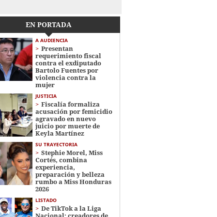
EN PORTADA
A AUDIENCIA
Presentan
requerimiento fiscal
contra el exdiputado
Bartolo Fuentes por
violencia contra la
mujer
JUSTICIA
Fiscalía formaliza
acusación por femicidio
agravado en nuevo
juicio por muerte de
Keyla Martínez
SU TRAYECTORIA
Stephie Morel, Miss
Cortés, combina
experiencia,
preparación y belleza
rumbo a Miss Honduras
2026
LISTADO
De TikTok a la Liga
Nacional: creadores de