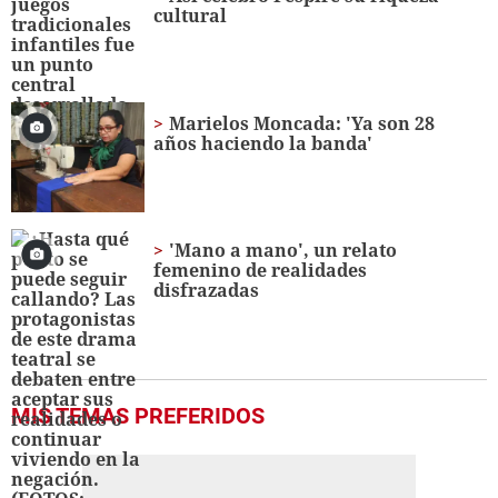
seconds
cultural
Marielos Moncada: 'Ya son 28
años haciendo la banda'
'Mano a mano', un relato
femenino de realidades
disfrazadas
MIS TEMAS PREFERIDOS