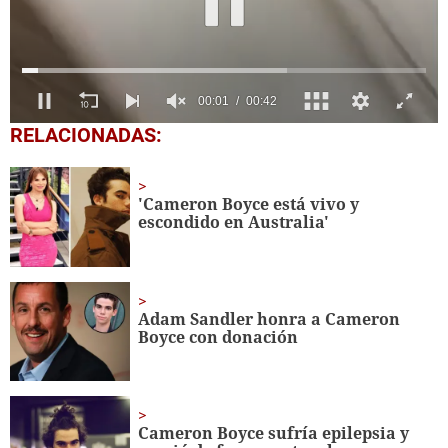
0
RELACIONADAS:
seconds
of
42
seconds
'Cameron Boyce está vivo y
escondido en Australia'
Adam Sandler honra a Cameron
Boyce con donación
Cameron Boyce sufría epilepsia y