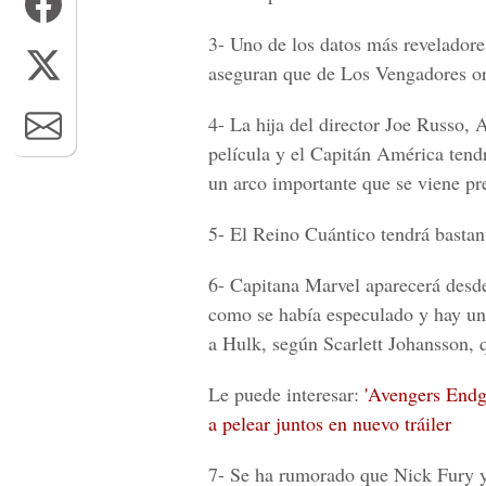
3-
Uno de los datos más reveladore
aseguran que de
Los Vengadores
or
4-
La hija del director
Joe Russo, 
película y el
Capitán América
tendr
un arco importante que se viene p
5-
El
Reino Cuántico
tendrá bastant
6-
Capitana Marvel
aparecerá desde 
como se había especulado y hay u
a
Hulk, según Scarlett Johansson
, 
Le puede interesar:
'Avengers Endga
a pelear juntos en nuevo tráiler
7-
Se ha rumorado que
Nick Fury 