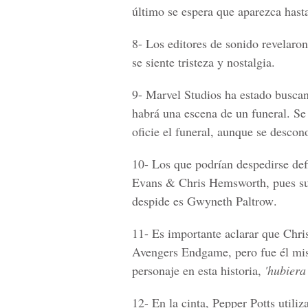
último se espera que aparezca hast
8-
Los editores de sonido revelaron
se siente
tristeza y nostalgia.
9-
Marvel Studios
ha estado buscan
habrá una escena de un funeral. S
oficie el funeral, aunque se descon
10-
Los que podrían despedirse def
Evans & Chris Hemsworth
, pues s
despide es Gwyneth Paltrow
.
11-
Es importante aclarar que
Chri
Avengers Endgame
, pero fue él m
personaje en esta historia,
'hubiera 
12-
En la cinta,
Pepper Potts
utiliz