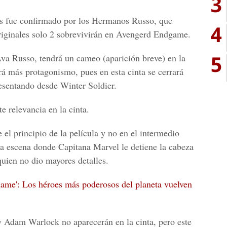
3
s fue confirmado por los
Hermanos Russo
, que
4
iginales solo 2 sobrevivirán en
Avengerd Endgame.
5
Ava Russo,
tendrá un cameo (aparición breve) en la
á más protagonismo, pues en esta cinta se cerrará
resentando desde
Winter Soldier.
e relevancia en la cinta.
el principio de la película y no en el intermedio
na escena donde
Capitana Marvel
le detiene la cabeza
quien no dio mayores detalles.
me': Los héroes más poderosos del planeta vuelven
y Adam Warlock
no aparecerán en la cinta, pero este