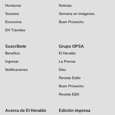
Honduras
Noticias
Sucesos
Semana en imágenes
Economía
Buen Provecho
EH Trámites
Opinión
Suscríbete
Grupo OPSA
EH Verifica
Beneficio
El Heraldo
Fotogalerías
Ingresar
La Prensa
Deportes
Notificaciones
Diez
Videos
Revista Estilo
Hondureños en el mundo
Buen Provecho
Revista E&N
Suscripción
Acerca de El Heraldo
Edición impresa