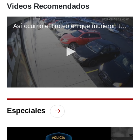
Videos Recomendados
Así ocurrió el tiroteo en que murieron tres hondureños en Indiana, EUA
0
seconds
of
26
Especiales
seconds