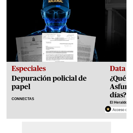
Especiales
Data
Depuración policial de
¿Qué h
papel
Asfura
días?: 
CONNECTAS
El Heraldo Pl
Acceso con r