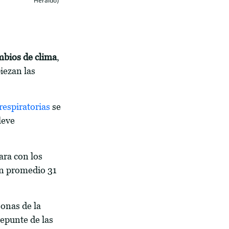
Heraldo)
mbios de clima
,
iezan las
espiratorias
se
leve
ra con los
en promedio 31
onas de la
epunte de las