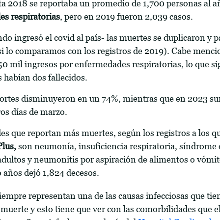
a 2018 se reportaba un promedio de 1,700 personas al añ
s respiratorias
, pero en 2019 fueron 2,039 casos.
o ingresó el covid al país- las muertes se duplicaron y p
si lo comparamos con los registros de 2019). Cabe menci
50 mil ingresos por enfermedades respiratorias, lo que si
 habían dos fallecidos.
portes disminuyeron en un 74%, mientras que en 2023 
ros días de marzo.
s que reportan más muertes, según los registros a los q
lus,
son neumonía, insuficiencia respiratoria, síndrome d
 adultos y neumonitis por aspiración de alimentos o vómit
o años dejó 1,824 decesos.
empre representan una de las causas infecciosas que ti
 muerte y esto tiene que ver con las comorbilidades que e