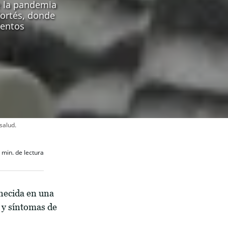
e la pandemia
Cortés, donde
ientos
salud.
min. de lectura
necida en una
e y síntomas de