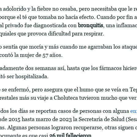
 adolorido y la fiebre no cesaba, pero necesitaba que le 
rque el té que tomaba no hacía efecto. Cuando por fin a
ial privado fue diagnosticada con
bronquitis
, una inflamac
uiales que provoca dificultad para respirar.
yo sentía que moría y más cuando me agarraban los ataque
 contó la mujer de 57 años.
damente dos semanas así, hasta que los fármacos hicier
tó ser hospitalizada.
 se enfermó, pero asegura que el humo que se veía en Te
orestales más su viaje a Choluteca tuvieron mucho que ver
os los días se reportan casos de personas con alguna
en
de 2015 hasta marzo de 2023 la Secretaría de Salud (Sesa
s. Algunas personas lograron recuperarse, otras siguen c
ocupante es que casi
26 mil fallecieron
.