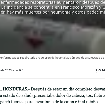
 enfermedades respiratorias aumentaron después d
. La incidencia se concentra en Francisco Morazán y 
én hay más muertes por neumonía y otros padecim
enfermedades respiratorias requieren de hospitalización debido a su estado de 
 de 2023 a las 0:0
5:14
, HONDURAS.-
Después de estar un día completo desva
u estado de salud (presentaba dolor de cabeza, tos, fiebr
garró fuerzas para levantarse de la cama e ir al médico.