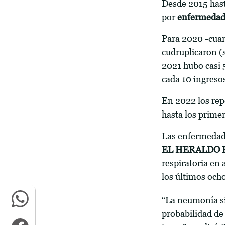
Desde 2015 hast
por
enfermedade
Para 2020 -cuand
cudruplicaron (
2021 hubo casi 
cada 10 ingresos
En 2022 los re
hasta los prime
Las enfermedade
EL HERALDO P
respiratoria en
los últimos och
“La neumonía si
probabilidad de