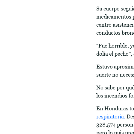
Su cuerpo seguía
medicamentos po
centro asistenc
conductos bronq
“Fue horrible, 
dolía el pecho”,
Estuvo aproxima
suerte no necesi
No sabe por qué
los incendios f
En Honduras tod
respiratoria.
Des
328,574 persona
pero lo más pre