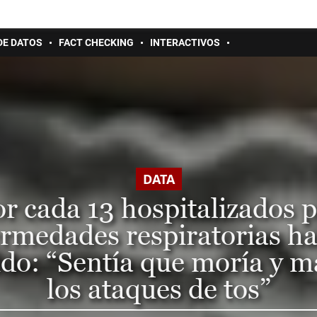
DE DATOS
FACT CHECKING
INTERACTIVOS
DATA
r cada 13 hospitalizados 
rmedades respiratorias h
cido: “Sentía que moría y m
los ataques de tos”