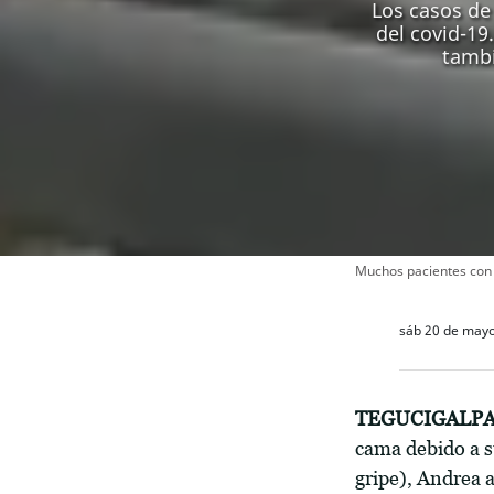
Los casos de
del covid-19
tambi
Muchos pacientes con 
sáb 20 de mayo
TEGUCIGALPA
cama debido a s
gripe), Andrea a