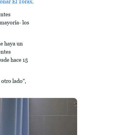
onar El Tórax
.
entes
 mayoría- los
ue haya un
entes
sde hace 15
otro lado”,