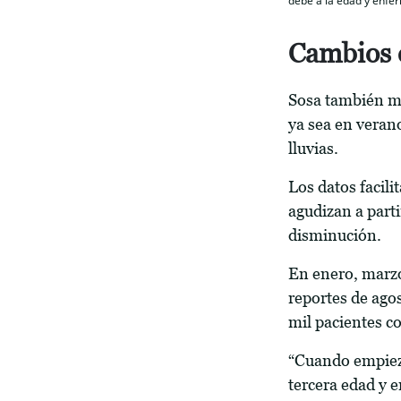
debe a la edad y enfe
Cambios 
Sosa también me
ya sea en veran
lluvias.
Los datos facili
agudizan a part
disminución.
En enero, marzo
reportes de ago
mil pacientes c
“Cuando empieza
tercera edad y 