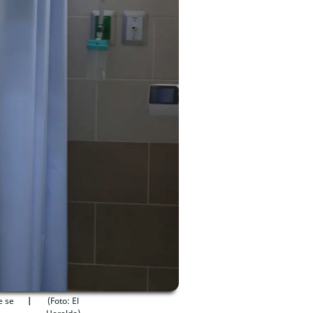
e se
(Foto: El