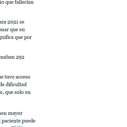
o que fallecían
ara 2021 se
onar que en
gnifica que por
sumaban 292
ue tuvo acceso
e dificultad
o, que solo en
enen mayor
l paciente puede