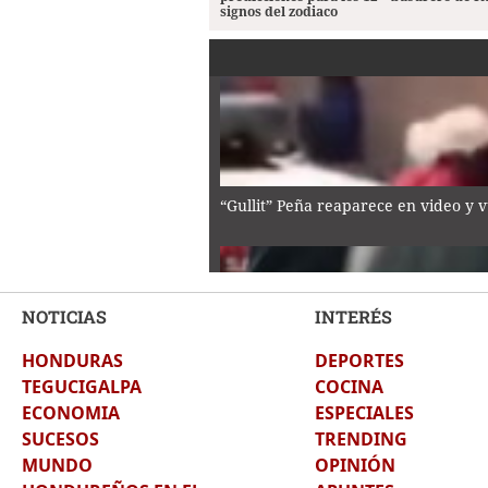
signos del zodiaco
“Gullit” Peña reaparece en video y 
NOTICIAS
INTERÉS
HONDURAS
DEPORTES
Periodistas comparecen ante juzgad
TEGUCIGALPA
COCINA
ECONOMIA
ESPECIALES
SUCESOS
TRENDING
MUNDO
OPINIÓN