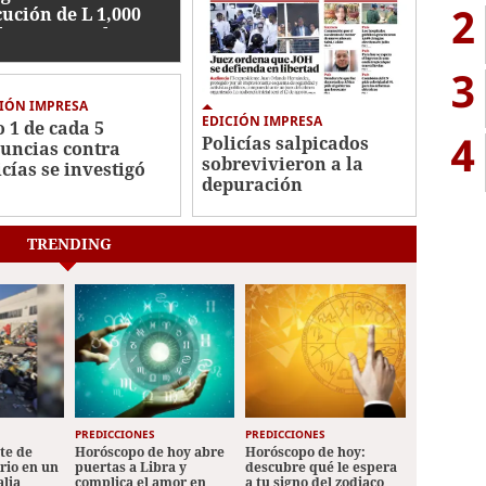
2
cución de L 1,000
lones en embargos
3
IÓN IMPRESA
EDICIÓN IMPRESA
o 1 de cada 5
4
Policías salpicados
uncias contra
sobrevivieron a la
icías se investigó
depuración
TRENDING
PREDICCIONES
PREDICCIONES
ete de
Horóscopo de hoy abre
Horóscopo de hoy:
ario en un
puertas a Libra y
descubre qué le espera
alia
complica el amor en
a tu signo del zodiaco