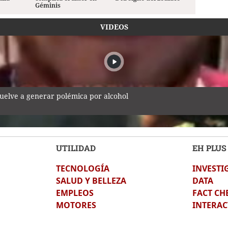
Géminis
VIDEOS
vuelve a generar polémica por alcohol
UTILIDAD
EH PLUS
TECNOLOGÍA
INVESTI
o tras no ser notificados de reprogramación de audiencia de Roo
SALUD Y BELLEZA
DATA
EMPLEOS
FACT CH
MOTORES
INTERAC