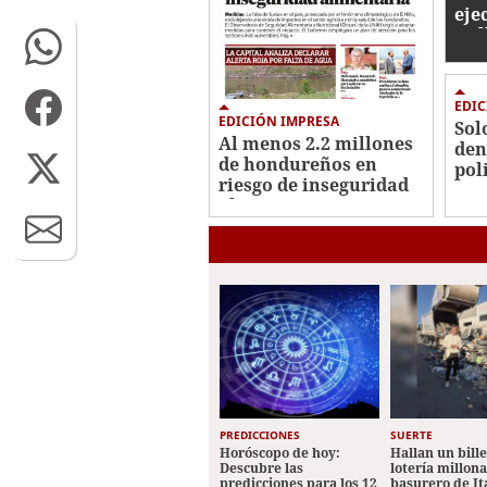
eje
mil
EDIC
EDICIÓN IMPRESA
Sol
Al menos 2.2 millones
den
de hondureños en
pol
riesgo de inseguridad
alimentaria
PREDICCIONES
SUERTE
Horóscopo de hoy:
Hallan un bill
Descubre las
lotería millon
predicciones para los 12
basurero de It