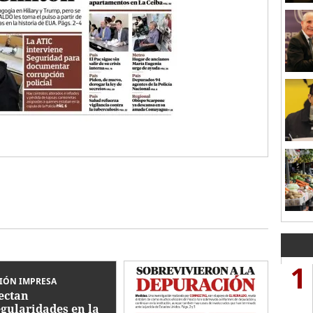
1
IÓN IMPRESA
ectan
egularidades en la