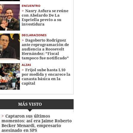
ENCUENTRO
Nasry Asfura se reúne
con Abelardo De La
Espriella previo a su
investidura
DECLARACIONES
Dagoberto Rodríguez
ante reprogramación de
audiencia a Roosevelt
Hernández: "Fiscal
tampoco fue notificado"
ALZAS
Frijol sube hasta L10
por medida y encarece la
canasta básica en la
capital
MÁS VISTO
Captaron sus últimos
momentos: así era Jaime Roberto
Becker Menardi​​​, empresario
asesinado en SPS