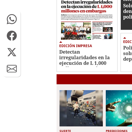
Sol
den
pol
EDIC
EDICIÓN IMPRESA
Pol
Detectan
sob
irregularidades en la
dep
ejecución de L 1,000
millones en embargos
SUERTE
PREDICCIONES