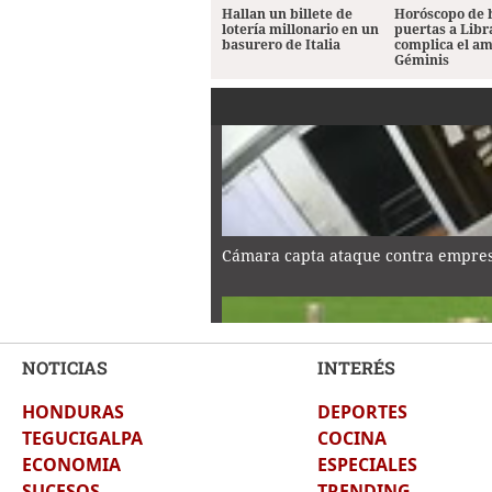
Hallan un billete de
Horóscopo de 
lotería millonario en un
puertas a Libr
basurero de Italia
complica el a
Géminis
Cámara capta ataque contra empres
NOTICIAS
INTERÉS
HONDURAS
DEPORTES
‘Vozinha’, un refuerzo que cayó del 
TEGUCIGALPA
COCINA
ECONOMIA
ESPECIALES
SUCESOS
TRENDING