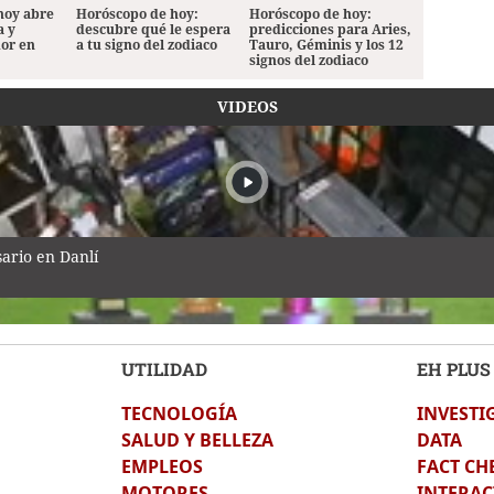
hoy abre
Horóscopo de hoy:
Horóscopo de hoy:
a y
descubre qué le espera
predicciones para Aries,
mor en
a tu signo del zodiaco
Tauro, Géminis y los 12
signos del zodiaco
VIDEOS
ario en Danlí
UTILIDAD
EH PLUS
TECNOLOGÍA
INVESTI
cielo a Colo Colo como su camiseta en la bienvenida
SALUD Y BELLEZA
DATA
EMPLEOS
FACT CH
MOTORES
INTERAC