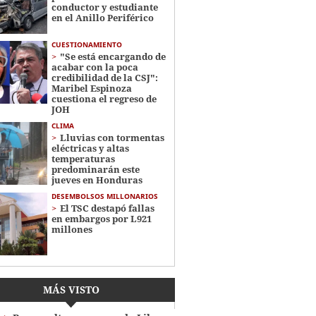
conductor y estudiante
en el Anillo Periférico
CUESTIONAMIENTO
"Se está encargando de
acabar con la poca
credibilidad de la CSJ":
Maribel Espinoza
cuestiona el regreso de
JOH
CLIMA
Lluvias con tormentas
eléctricas y altas
temperaturas
predominarán este
jueves en Honduras
DESEMBOLSOS MILLONARIOS
El TSC destapó fallas
en embargos por L921
millones
MÁS VISTO