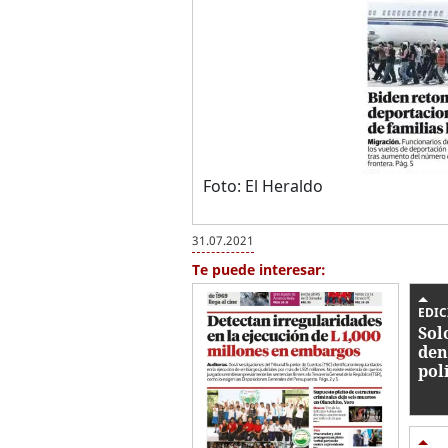
Foto: El Heraldo
31.07.2021
Te puede interesar:
EDIC
Sol
den
pol