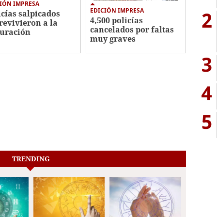
IÓN IMPRESA
EDICIÓN IMPRESA
2
icías salpicados
4,500 policías
revivieron a la
cancelados por faltas
uración
muy graves
3
4
5
TRENDING