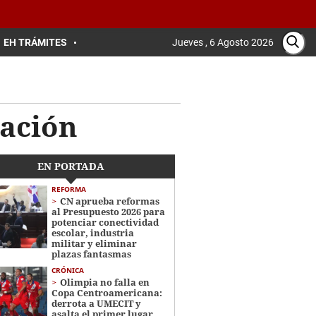
EH TRÁMITES
Jueves , 6 Agosto 2026
zación
EN PORTADA
REFORMA
CN aprueba reformas
al Presupuesto 2026 para
potenciar conectividad
escolar, industria
militar y eliminar
plazas fantasmas
CRÓNICA
Olimpia no falla en
Copa Centroamericana:
derrota a UMECIT y
asalta el primer lugar