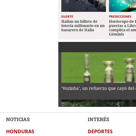
SUERTE
PREDICCIONES
Hallan un billete de
Horóscopo de 
lotería millonario en un
puertas a Libr
basurero de Italia
complica el a
Géminis
‘Vozinha’, un refuerzo que cayó del 
NOTICIAS
INTERÉS
HONDURAS
DEPORTES
Sembrando valores y cuidando la nat