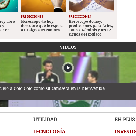
PREDICCIONES
PREDICCIONES
hoy abre
Horóscopo de hoy:
Horóscopo de hoy:
a y
descubre qué le espera
predicciones para Aries,
mor en
a tu signo del zodiaco
Tauro, Géminis y los 12
signos del zodiaco
VIDEOS
cielo a Colo Colo como su camiseta en la bienvenida
UTILIDAD
EH PLUS
TECNOLOGÍA
INVESTI
uraleza: así fue la clausura de las Escuelas Amigables con el Amb