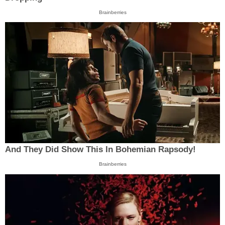
Brainberries
And They Did Show This In Bohemian Rapsody!
Brainberries