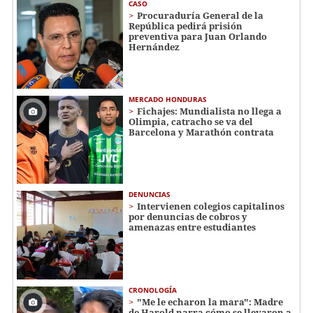
CASO
Procuraduría General de la
República pedirá prisión
preventiva para Juan Orlando
Hernández
MERCADO HONDURAS
Fichajes: Mundialista no llega a
Olimpia, catracho se va del
Barcelona y Marathón contrata
DENUNCIAS
Intervienen colegios capitalinos
por denuncias de cobros y
amenazas entre estudiantes
CRONOLOGÍA
"Me le echaron la mara": Madre
de Harold narra cómo se llevaron a