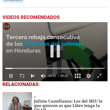
VIDEOS RECOMENDADOS
0
RELACIONADAS:
seconds
of
20
seconds
Julieta Castellanos: Los del MEU lo
que quieren es que Libre tenga la
UNAH