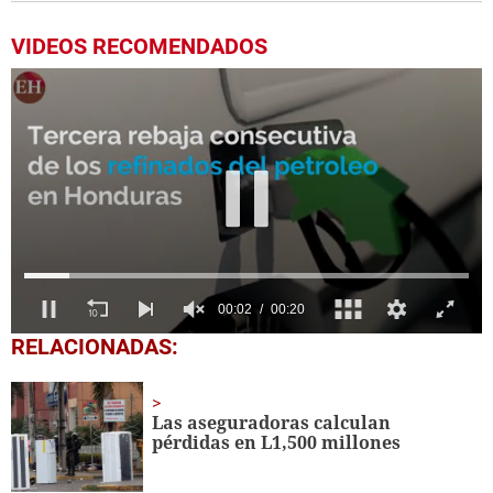
VIDEOS RECOMENDADOS
00:04
00:20
0
RELACIONADAS:
of
20
seconds
Las aseguradoras calculan
pérdidas en L1,500 millones