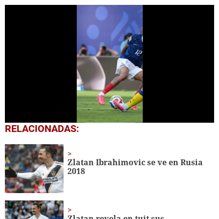
0
RELACIONADAS:
seconds
of
1
minute,
Zlatan Ibrahimovic se ve en Rusia
43
2018
seconds
Zlatan revela en tuit sus