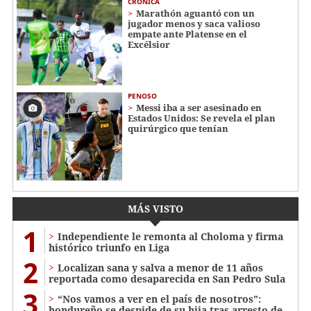
CRÓNICA
Marathón aguantó con un
jugador menos y saca valioso
empate ante Platense en el
Excélsior
PENOSO
Messi iba a ser asesinado en
Estados Unidos: Se revela el plan
quirúrgico que tenían
MÁS VISTO
1
Independiente le remonta al Choloma y firma
histórico triunfo en Liga
2
Localizan sana y salva a menor de 11 años
reportada como desaparecida en San Pedro Sula
3
“Nos vamos a ver en el país de nosotros”:
hondureño se despide de su hija tras arresto de