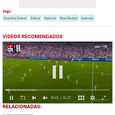
Tags:
Zinedine Zidane
Zidane
Valencia
Real Madrid
Valencia
VIDEOS RECOMENDADOS
0
RELACIONADAS:
seconds
of