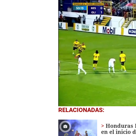
0
RELACIONADAS:
seconds
of
4
Honduras P
minutes,
en el inicio 
9