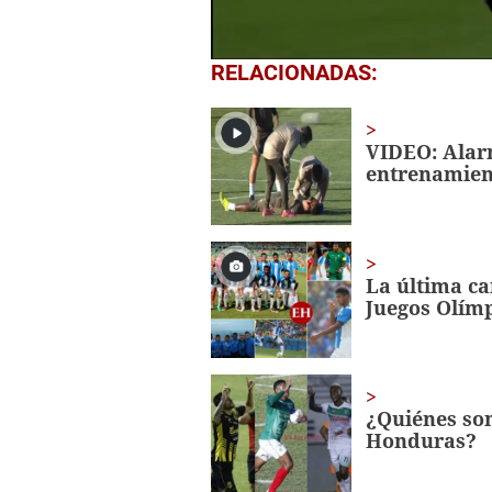
0
RELACIONADAS:
seconds
of
15
seconds
Volume
VIDEO: Alar
0%
entrenamient
La última ca
Juegos Olím
¿Quiénes son
Honduras?