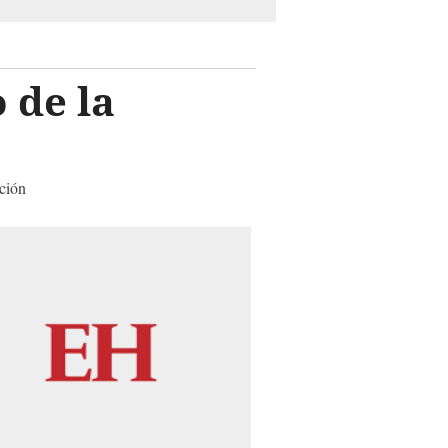
 de la
ción