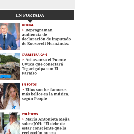
EN PORTADA
OFICIAL
Reprograman
audiencia de
declaración de imputado
de Roosevelt Hernández
CARRETERA CA-6
Así avanza el Puente
Uyuca que conectará
Tegucigalpa con El
Paraíso
EN FOTOS
Ellos son los famosos
más bellos en la música,
según People
POLÍTICOS
María Antonieta Mejía
sobre JOH: "Él debe de
estar consciente que la
reelección no era