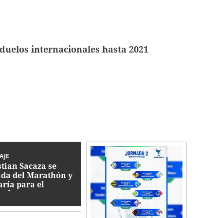
duelos internacionales hasta 2021
AJE
stian Sacaza se
ida del Marathón y
aría para el
icalpa FC