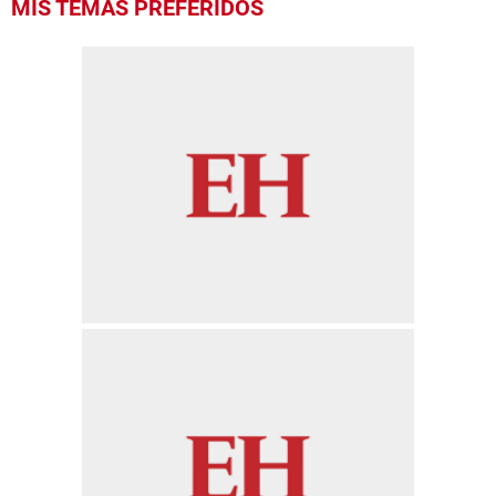
MIS TEMAS PREFERIDOS
seconds
of
27
seconds