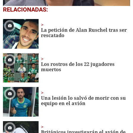
0
RELACIONADAS:
seconds
of
1
minute,
La petición de Alan Ruschel tras ser
16
rescatado
seconds
Los rostros de los 22 jugadores
muertos
Una lesión lo salvó de morir con su
equipo en el avión
Británicos investigarán el avión de