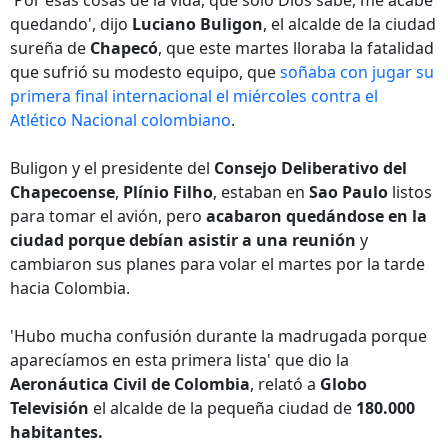
'Por esas cosas de la vida, que sólo Dios sabe, me acabé
quedando', dijo
Luciano Buligon
, el alcalde de la ciudad
sureña de
Chapecó
, que este martes lloraba la fatalidad
que sufrió su modesto equipo, que
soñaba con jugar su
primera final internacional el miércoles contra el
Atlético Nacional colombiano
.
Buligon y el presidente del
Consejo Deliberativo del
Chapecoense
,
Plínio Filho
, estaban en
Sao Paulo
listos
para tomar el avión, pero
acabaron quedándose en la
ciudad porque debían asistir a una reunión
y
cambiaron sus planes para volar el martes por la tarde
hacia Colombia.
'Hubo mucha confusión durante la madrugada porque
aparecíamos en esta primera lista' que dio la
Aeronáutica Civil de Colombia
, relató a
Globo
Televisión
el alcalde de la pequeña ciudad de
180.000
habitantes.