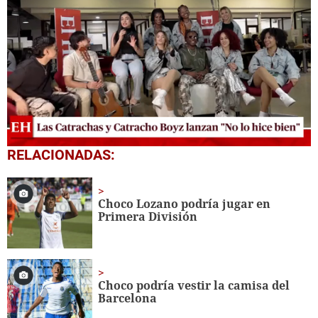
0
RELACIONADAS:
seconds
of
12
minutes,
Choco Lozano podría jugar en
1
Primera División
second
Choco podría vestir la camisa del
Barcelona