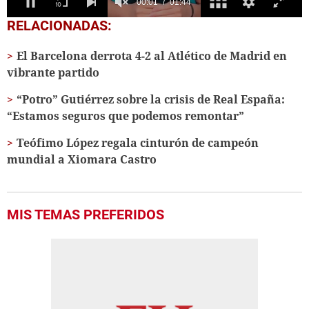
0
RELACIONADAS:
seconds
of
El Barcelona derrota 4-2 al Atlético de Madrid en
1
minute,
vibrante partido
44
seconds
“Potro” Gutiérrez sobre la crisis de Real España:
“Estamos seguros que podemos remontar”
Teófimo López regala cinturón de campeón
mundial a Xiomara Castro
MIS TEMAS PREFERIDOS