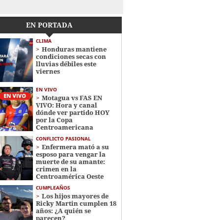
EN PORTADA
CLIMA
Honduras mantiene
condiciones secas con
lluvias débiles este
viernes
EN VIVO
Motagua vs FAS EN
VIVO: Hora y canal
dónde ver partido HOY
por la Copa
Centroamericana
CONFLICTO PASIONAL
Enfermera mató a su
esposo para vengar la
muerte de su amante:
crimen en la
Centroamérica Oeste
CUMPLEAÑOS
Los hijos mayores de
Ricky Martin cumplen 18
años: ¿A quién se
parecen?