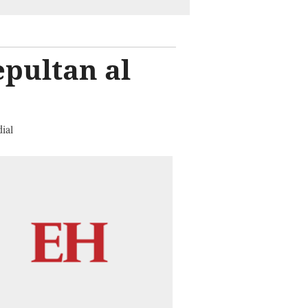
epultan al
ial