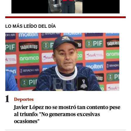
0
of
2
LO MÁS LEÍDO DEL DÍA
minutes,
55
seconds
1
Deportes
Javier López no se mostró tan contento pese
al triunfo: "No generamos excesivas
ocasiones"