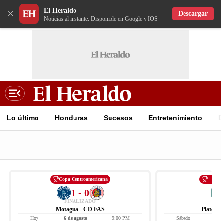
El Heraldo
×
Descargar
Noticias al instante. Disponible en Google y IOS
Lo último
Honduras
Sucesos
Entretenimiento
Copa Centroamericana
Li
1 - 0
FINALIZADO
Motagua - CD FAS
Platens
Hoy
6 de agosto
9:00 PM
Sábado
8 d