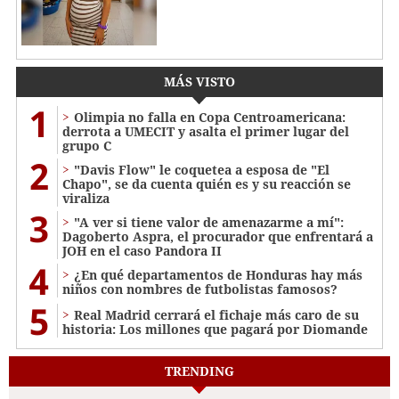
MÁS VISTO
1
Olimpia no falla en Copa Centroamericana:
derrota a UMECIT y asalta el primer lugar del
grupo C
2
"Davis Flow" le coquetea a esposa de "El
Chapo", se da cuenta quién es y su reacción se
viraliza
3
"A ver si tiene valor de amenazarme a mí":
Dagoberto Aspra, el procurador que enfrentará a
JOH en el caso Pandora II
4
¿En qué departamentos de Honduras hay más
niños con nombres de futbolistas famosos?
5
Real Madrid cerrará el fichaje más caro de su
historia: Los millones que pagará por Diomande
TRENDING