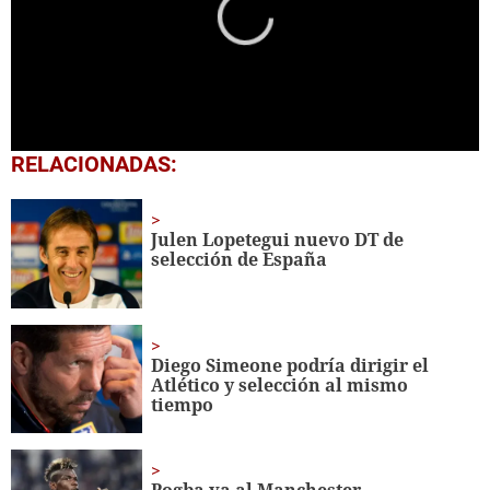
0
RELACIONADAS:
seconds
of
1
minute,
Julen Lopetegui nuevo DT de
56
selección de España
seconds
Diego Simeone podría dirigir el
Atlético y selección al mismo
tiempo