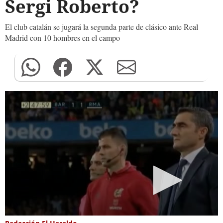
Sergi Roberto?
El club catalán se jugará la segunda parte de clásico ante Real
Madrid con 10 hombres en el campo
0
seconds
of
0
seconds