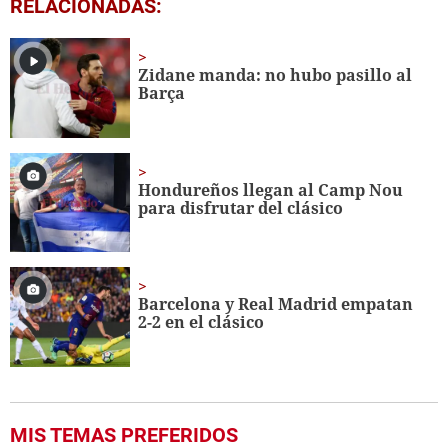
0
RELACIONADAS:
seconds
of
1
minute,
Zidane manda: no hubo pasillo al
56
Barça
seconds
Hondureños llegan al Camp Nou
para disfrutar del clásico
Barcelona y Real Madrid empatan
2-2 en el clásico
MIS TEMAS PREFERIDOS