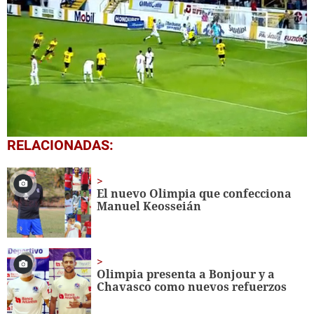
0
RELACIONADAS:
of
4
minutes,
9
El nuevo Olimpia que confecciona
seconds
Manuel Keosseián
Olimpia presenta a Bonjour y a
Chavasco como nuevos refuerzos