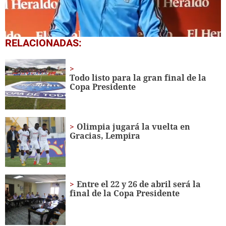
0
RELACIONADAS:
of
5
minutes,
38
Todo listo para la gran final de la
seconds
Copa Presidente
Olimpia jugará la vuelta en
Gracias, Lempira
Entre el 22 y 26 de abril será la
final de la Copa Presidente