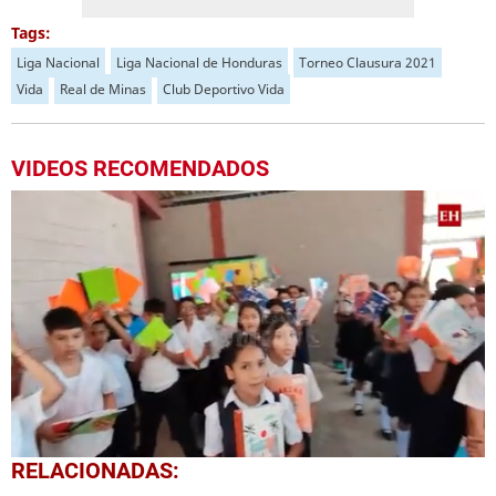
Tags:
Liga Nacional
Liga Nacional de Honduras
Torneo Clausura 2021
Vida
Real de Minas
Club Deportivo Vida
VIDEOS RECOMENDADOS
0
RELACIONADAS:
seconds