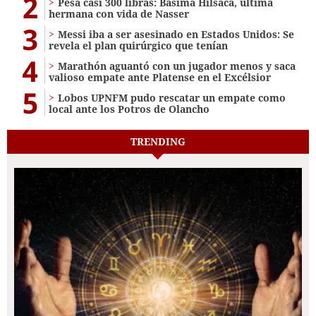
2
Pesa casi 300 libras: Basima Hilsaca, última
hermana con vida de Nasser
3
Messi iba a ser asesinado en Estados Unidos: Se
revela el plan quirúrgico que tenían
4
Marathón aguantó con un jugador menos y saca
valioso empate ante Platense en el Excélsior
5
Lobos UPNFM pudo rescatar un empate como
local ante los Potros de Olancho
TRENDING