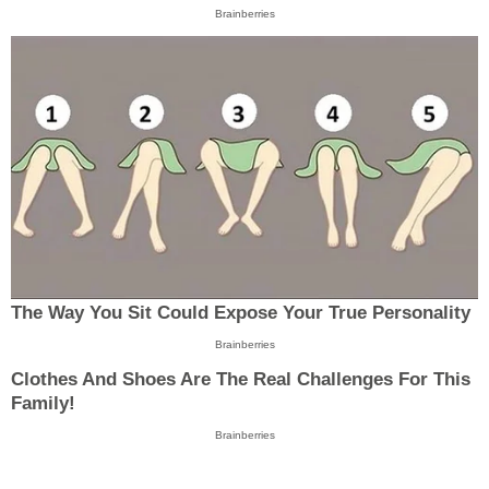
Brainberries
The Way You Sit Could Expose Your True Personality
Brainberries
Clothes And Shoes Are The Real Challenges For This
Family!
Brainberries