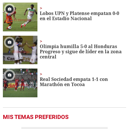
of
1
minute,
Lobos UPN y Platense empatan 0-0
56
en el Estadio Nacional
seconds
Olimpia humilla 5-0 al Honduras
Progreso y sigue de líder en la zona
central
Real Sociedad empata 1-1 con
Marathón en Tocoa
MIS TEMAS PREFERIDOS