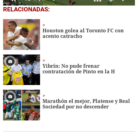
0
RELACIONADAS:
seconds
of
4
minutes,
Houston golea al Toronto FC con
46
acento catracho
seconds
Yibrín: No pude frenar
contratación de Pinto en la H
Marathón el mejor, Platense y Real
Sociedad por no descender