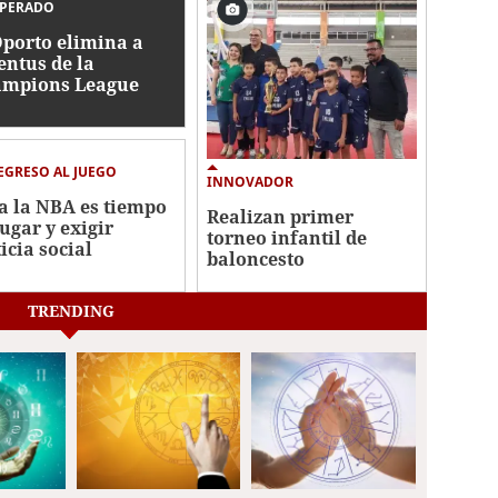
SPERADO
Oporto elimina a
entus de la
mpions League
EGRESO AL JUEGO
INNOVADOR
a la NBA es tiempo
Realizan primer
jugar y exigir
torneo infantil de
icia social
baloncesto
TRENDING