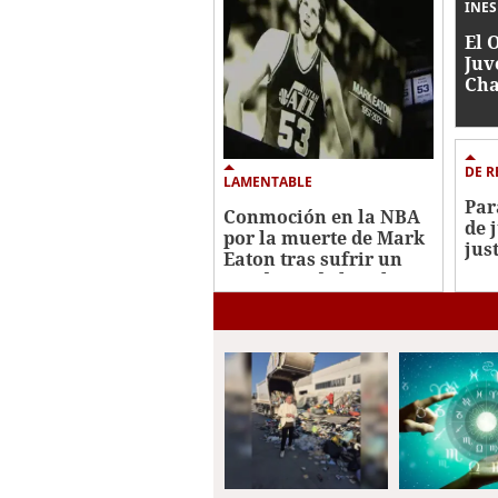
seconds
Volume
INE
0%
El 
Juv
Cha
DE R
LAMENTABLE
Par
Conmoción en la NBA
de 
por la muerte de Mark
just
Eaton tras sufrir un
accidente de bicicleta