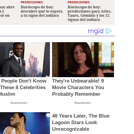
PREDICCIONES
PREDICCIONES
hoy abre
Horóscopo de hoy:
Horóscopo de hoy:
a y
descubre qué le espera
predicciones para Aries,
mor en
a tu signo del zodiaco
Tauro, Géminis y los 12
signos del zodiaco
 People Don't Know
They're Unbearable! 9
 These 8 Celebrities
Movie Characters You
Muslim
Probably Remember
Brainberries
Brainberries
46 Years Later, The Blue
Lagoon Stars Look
Unrecognizable