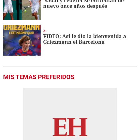
Nadal y Federer se enfrentan de
56
nuevo once años después
seconds
VIDEO: Así le dio la bienvenida a
Griezmann el Barcelona
MIS TEMAS PREFERIDOS