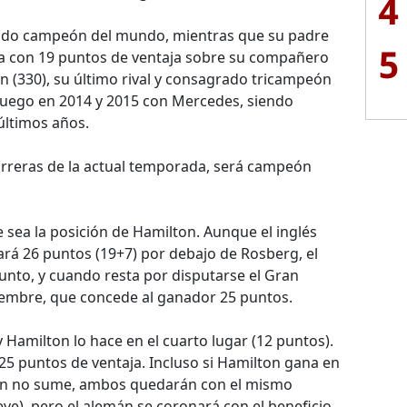
4
sido campeón del mundo, mientras que su padre
5
ha con 19 puntos de ventaja sobre su compañero
on (330), su último rival y consagrado tricampeón
luego en 2014 y 2015 con Mercedes, siendo
ltimos años.
rreras de la actual temporada, será campeón
e sea la posición de Hamilton. Aunque el inglés
ará 26 puntos (19+7) por debajo de Rosberg, el
punto, y cuando resta por disputarse el Gran
iembre, que concede al ganador 25 puntos.
 Hamilton lo hace en el cuarto lugar (12 puntos).
25 puntos de ventaja. Incluso si Hamilton gana en
emán no sume, ambos quedarán con el mismo
ve), pero el alemán se coronará con el beneficio