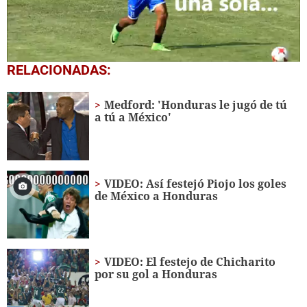
0
RELACIONADAS:
seconds
of
1
Medford: 'Honduras le jugó de tú
minute,
a tú a México'
10
seconds
VIDEO: Así festejó Piojo los goles
de México a Honduras
VIDEO: El festejo de Chicharito
por su gol a Honduras