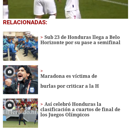
1
RELACIONADAS:
second
of
1
Sub 23 de Honduras llega a Belo
minute,
Horizonte por su pase a semifinal
4
seconds
Maradona es víctima de
burlas por criticar a la H
Así celebró Honduras la
clasificación a cuartos de final de
los Juegos Olímpicos