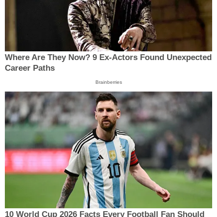
Where Are They Now? 9 Ex-Actors Found Unexpected
Career Paths
Brainberries
10 World Cup 2026 Facts Every Football Fan Should