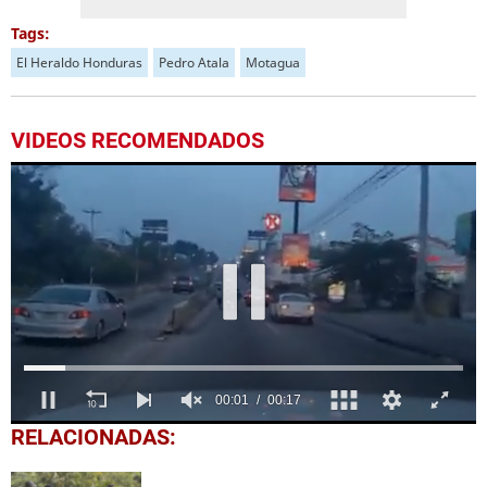
Tags:
El Heraldo Honduras
Pedro Atala
Motagua
VIDEOS RECOMENDADOS
00:03
00:17
0
RELACIONADAS:
of
17
seconds