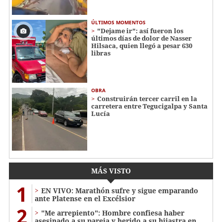
ÚLTIMOS MOMENTOS
"Dejame ir": así fueron los
últimos días de dolor de Nasser
Hilsaca, quien llegó a pesar 630
libras
OBRA
Construirán tercer carril en la
carretera entre Tegucigalpa y Santa
Lucía
MÁS VISTO
1
EN VIVO: Marathón sufre y sigue emparando
ante Platense en el Excélsior
2
"Me arrepiento": Hombre confiesa haber
asesinado a su pareja y herido a su hijastra en