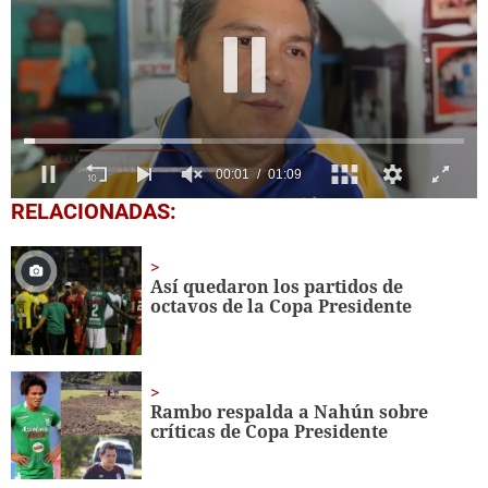
0
RELACIONADAS:
seconds
of
1
minute,
Así quedaron los partidos de
9
octavos de la Copa Presidente
seconds
Rambo respalda a Nahún sobre
críticas de Copa Presidente