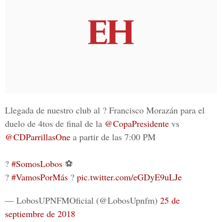
Llegada de nuestro club al ? Francisco Morazán para el
duelo de 4tos de final de la
@CopaPresidente
vs
@CDParrillasOne
a partir de las 7:00 PM
?
#SomosLobos
⚽
?
#VamosPorMás
?
pic.twitter.com/eGDyE9uLJe
— LobosUPNFMOficial (@LobosUpnfm)
25 de
septiembre de 2018