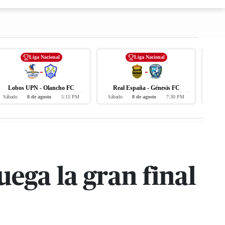
Liga Nacional
Liga Nacional
-
-
Lobos UPN - Olancho FC
Real España - Génesis FC
J
Sábado
8 de agosto
5:15 PM
Sábado
8 de agosto
7:30 PM
Domi
ega la gran final