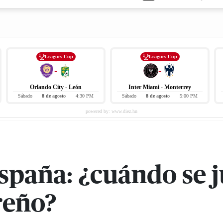
Leagues Cup
Leagues Cup
-
-
Orlando City - León
Inter Miami - Monterrey
Sábado
8 de agosto
4:30 PM
Sábado
8 de agosto
5:00 PM
spaña: ¿cuándo se ju
reño?