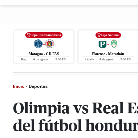
Copa Centroamericana
Liga Nacional
-
-
Motagua - CD FAS
Platense - Marathón
Hoy
6 de agosto
9:00 PM
Sábado
8 de agosto
3:00 PM
Inicio
·
Deportes
Olimpia vs Real E
del fútbol hondu