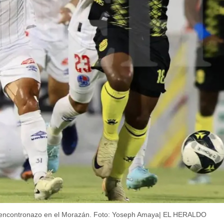
 encontronazo en el Morazán.
Foto: Yoseph Amaya| EL HERALDO