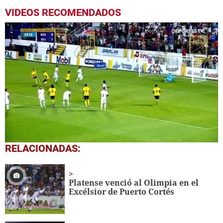
VIDEOS RECOMENDADOS
0
RELACIONADAS:
seconds
of
4
minutes,
Platense venció al Olimpia en el
9
Excélsior de Puerto Cortés
seconds