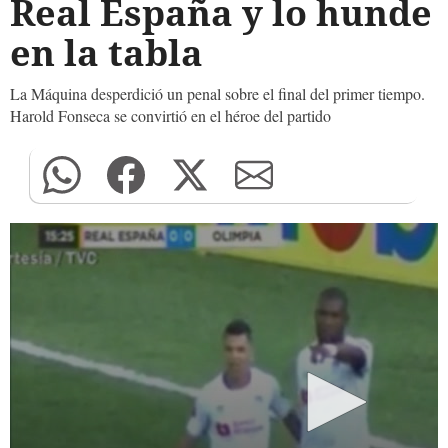
Real España y lo hunde
en la tabla
La Máquina desperdició un penal sobre el final del primer tiempo.
Harold Fonseca se convirtió en el héroe del partido
0
seconds
of
0
seconds