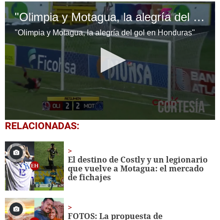
"Olimpia y Motagua, la alegría del gol en Honduras"
"Olimpia y Motagua, la alegría del gol en Honduras"
0
RELACIONADAS:
seconds
of
2
minutes,
El destino de Costly y un legionario
40
que vuelve a Motagua: el mercado
seconds
de fichajes
FOTOS: La propuesta de