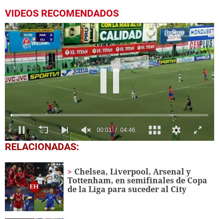
VIDEOS RECOMENDADOS
0
RELACIONADAS:
seconds
of
4
Chelsea, Liverpool, Arsenal y
minutes,
Tottenham, en semifinales de Copa
46
de la Liga para suceder al City
seconds