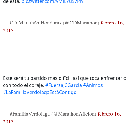
de esta.
pic.twitter.com/vMiL7uS7Ph
— CD Marathón Honduras (@CDMarathon)
febrero 16,
2015
Este será tu partido mas difícil, así que toca enfrentarlo
con todo el coraje.
#FuerzaJCGarcia
#Ánimos
#LaFamiliaVerdolagaEstáContigo
— #FamiliaVerdolaga (@MarathonAficion)
febrero 16,
2015