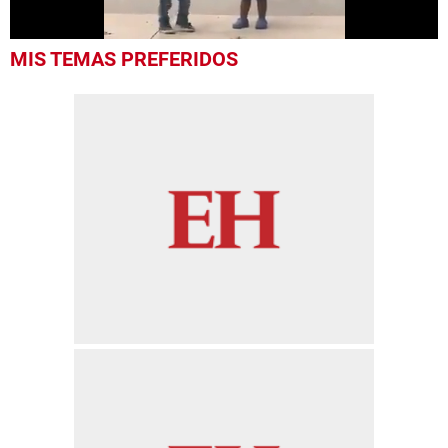
0
MIS TEMAS PREFERIDOS
seconds
of
39
seconds