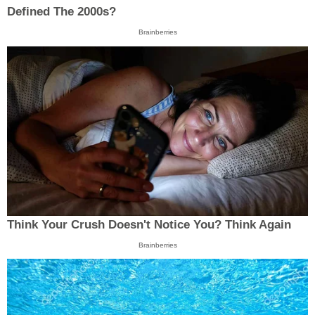
Defined The 2000s?
Brainberries
Think Your Crush Doesn't Notice You? Think Again
Brainberries