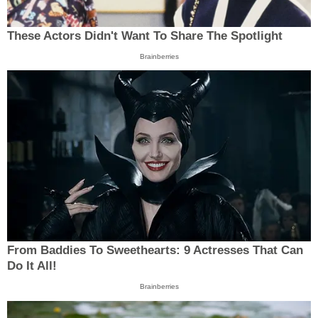
These Actors Didn't Want To Share The Spotlight
Brainberries
From Baddies To Sweethearts: 9 Actresses That Can
Do It All!
Brainberries