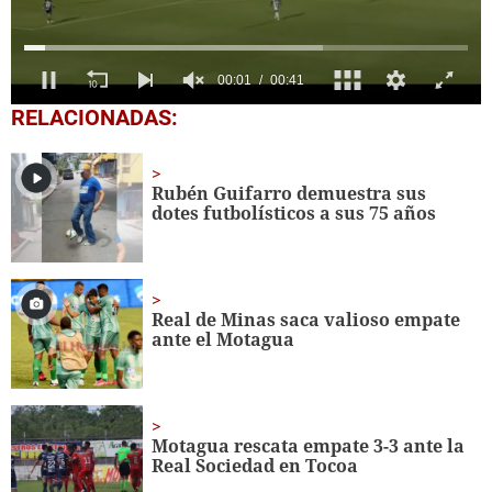
0
RELACIONADAS:
seconds
of
41
seconds
Rubén Guifarro demuestra sus
dotes futbolísticos a sus 75 años
Real de Minas saca valioso empate
ante el Motagua
Motagua rescata empate 3-3 ante la
Real Sociedad en Tocoa