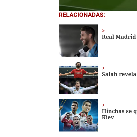
0
RELACIONADAS:
seconds
of
15
seconds
Volume
Real Madrid
0%
Salah revela
Hinchas se q
Kiev