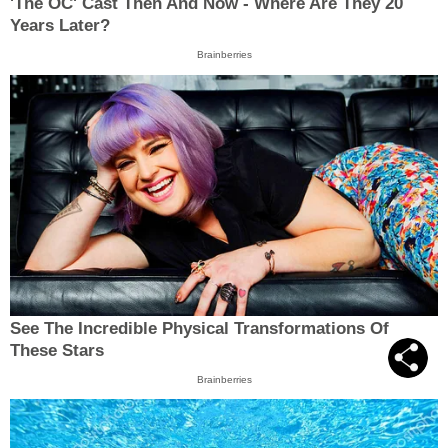
'The OC' Cast Then And Now - Where Are They 20
Years Later?
Brainberries
See The Incredible Physical Transformations Of
These Stars
Brainberries