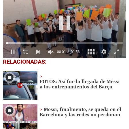
0
RELACIONADAS:
seconds
of
1
minute,
FOTOS: Así fue la llegada de Messi
56
a los entrenamientos del Barça
seconds
Messi, finalmente, se queda en el
Barcelona y las redes no perdonan