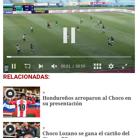
0
RELACIONADAS:
seconds
of
55
seconds
Hondureños arroparon al Choco en
su presentación
Choco Lozano se gana el cariño del